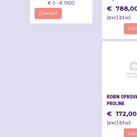
€ 0 - € 1900
€
788
,
0
Zoeken
(
excl.btw
)
Inf
ROBIN OPBOU
PROLINE
€
172
,
00
(
excl.btw
)
Inf