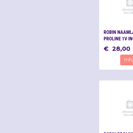
ROBIN NAAML
PROLINE 1V IN
GRAVEREN FOR
€
28
,
00
PUSHBUTTON
Inf