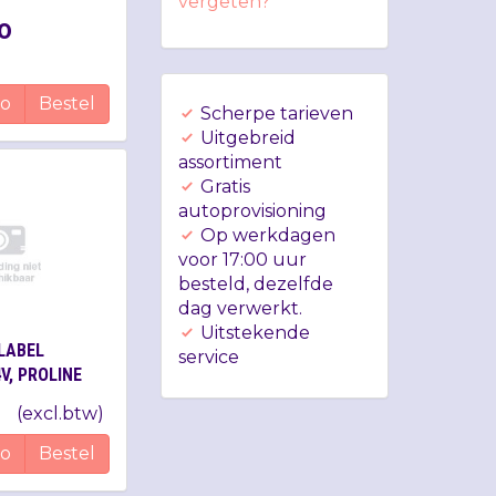
vergeten?
0
fo
Bestel
Scherpe tarieven
Uitgebreid
assortiment
Gratis
autoprovisioning
Op werkdagen
voor 17:00 uur
besteld, dezelfde
dag verwerkt.
Uitstekende
LABEL
service
V, PROLINE
 INCL.
(
excl.btw
)
fo
Bestel