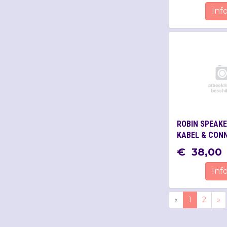
Inf
ROBIN SPEAKE
KABEL & CON
€
38
,
00
Inf
«
1
2
»