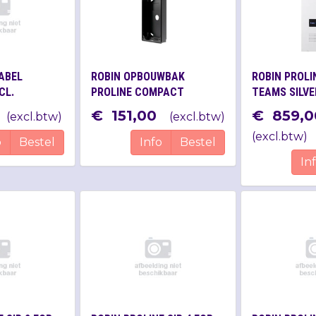
ABEL
ROBIN OPBOUWBAK
ROBIN PROLIN
CL.
PROLINE COMPACT
TEAMS SILVE
 1 PIEZO
(SILVER)
€
151
,
00
€
859
,
0
(
excl.btw
)
(
excl.btw
)
(
excl.btw
)
o
Bestel
Info
Bestel
In