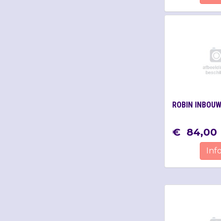
ROBIN INBOU
€
84
,
00
Inf