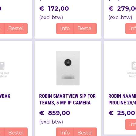
TOETS)
0
€
172
,
00
€
279
,
0
(
excl.btw
)
(
excl.btw
)
o
Bestel
Info
Bestel
In
WBAK
ROBIN SMARTVIEW SIP FOR
ROBIN NAAM
TEAMS, 5 MP IP CAMERA
PROLINE 2V/4
(WIDEANGLE), 1 TOETS
SIP COMPACT
€
859
,
00
€
25
,
00
GRAVEREN
(
excl.btw
)
In
o
Bestel
Info
Bestel