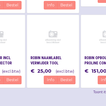
o
Bestel
Info
Bestel
R INCL
ROBIN NAAMLABEL
ROBIN OPBO
NECTOR
VERWIJDER TOOL
PROLINE CO
(BLACK)
€
25
,
00
€
151
,
0
(
excl.btw
)
(
excl.btw
)
o
Bestel
Info
Bestel
In
Toont 