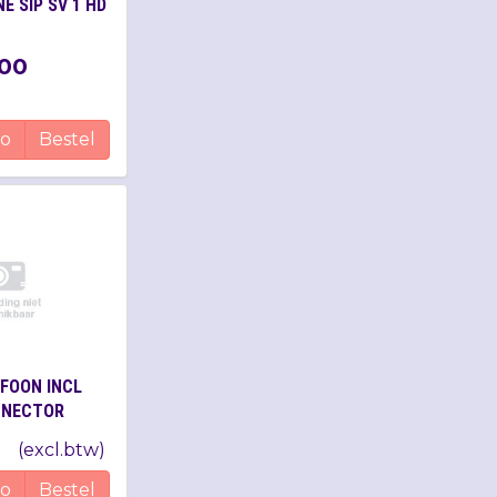
E SIP SV 1 HD
00
fo
Bestel
FOON INCL
NNECTOR
(
excl.btw
)
fo
Bestel