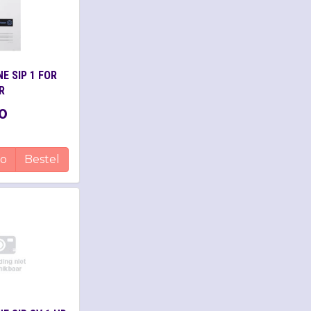
E SIP 1 FOR
R
0
fo
Bestel