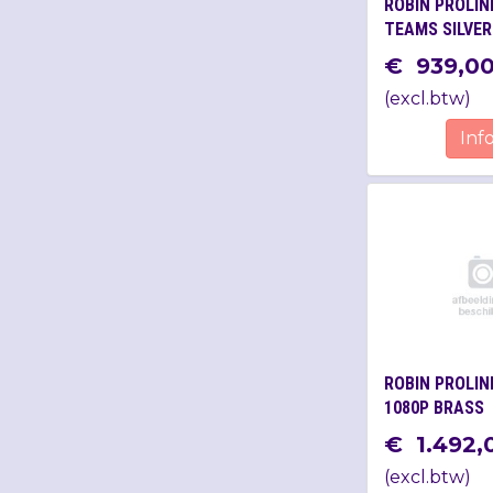
ROBIN PROLINE
TEAMS SILVER
€
939
,
0
(
excl.btw
)
Inf
ROBIN PROLINE
1080P BRASS
€
1.492
,
(
excl.btw
)