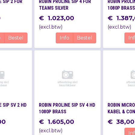
 SIP 2 FOR
ROBIN PROLINE SIP 4 FOR
ROBIN PROLIN
TEAMS SILVER
1080P BRASS
0
€
1.023
,
00
€
1.387
,
(
excl.btw
)
(
excl.btw
)
o
Bestel
Info
Bestel
In
 SIP SV 2 HD
ROBIN PROLINE SIP SV 4 HD
ROBIN MICRO
1080P BRASS
KABEL & CO
00
€
1.605
,
00
€
38
,
00
(
excl.btw
)
In