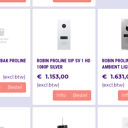
WBAK PROLINE
ROBIN PROLINE SIP SV 1 HD
ROBIN PROL
1080P SILVER
AMBIENT LIG
1080P SILVER
€
1.153
,
00
€
1.631
,
(
excl.btw
)
(
excl.btw
)
(
excl.btw
)
o
Bestel
Info
Bestel
In