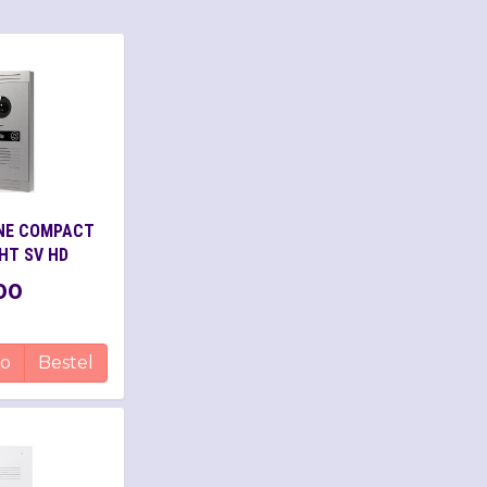
INE COMPACT
HT SV HD
00
fo
Bestel