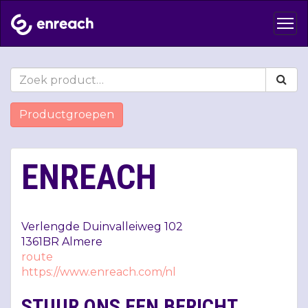
Productgroepen
ENREACH
Verlengde Duinvalleiweg 102
1361BR Almere
route
https://www.enreach.com/nl
STUUR ONS EEN BERICHT