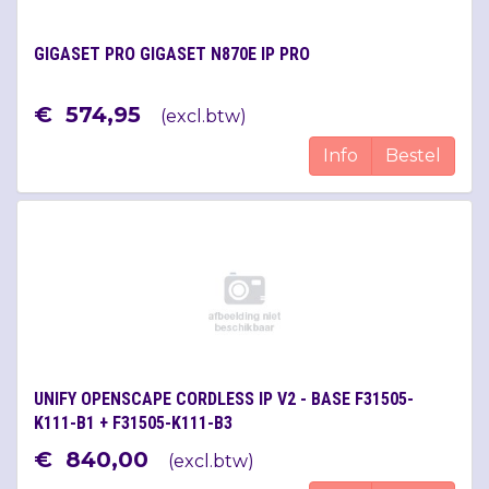
GIGASET PRO GIGASET N870E IP PRO
€
574
,
95
(
excl.btw
)
Info
Bestel
UNIFY OPENSCAPE CORDLESS IP V2 - BASE F31505-
K111-B1 + F31505-K111-B3
€
840
,
00
(
excl.btw
)