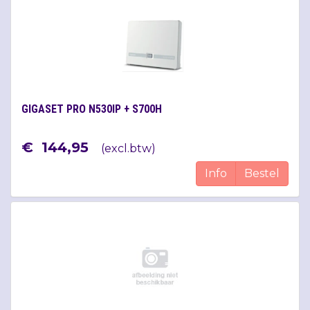
GIGASET PRO N530IP + S700H
€
144
,
95
(
excl.btw
)
Info
Bestel