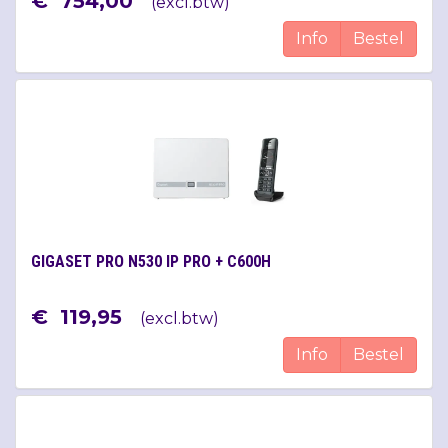
€
754
,
00
(
excl.btw
)
Info
Bestel
GIGASET PRO N530 IP PRO + C600H
€
119
,
95
(
excl.btw
)
Info
Bestel