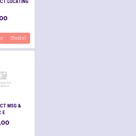
ECT LOCATING
00
fo
Bestel
ECT MSG &
C E
,
00