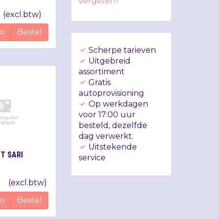
vergeten?
(
excl.btw
)
fo
Bestel
Scherpe tarieven
Uitgebreid
assortiment
Gratis
autoprovisioning
Op werkdagen
voor 17:00 uur
besteld, dezelfde
dag verwerkt.
Uitstekende
CT SARI
service
(
excl.btw
)
fo
Bestel