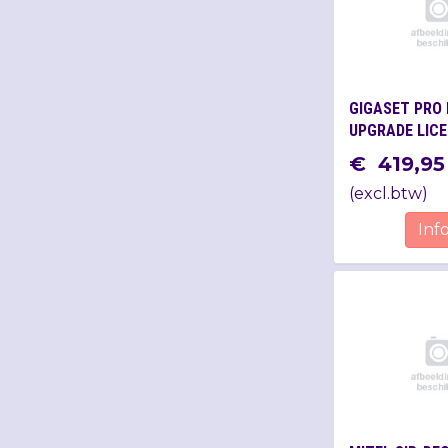
GIGASET PRO 
UPGRADE LIC
€
419
,
95
(
excl.btw
)
Inf