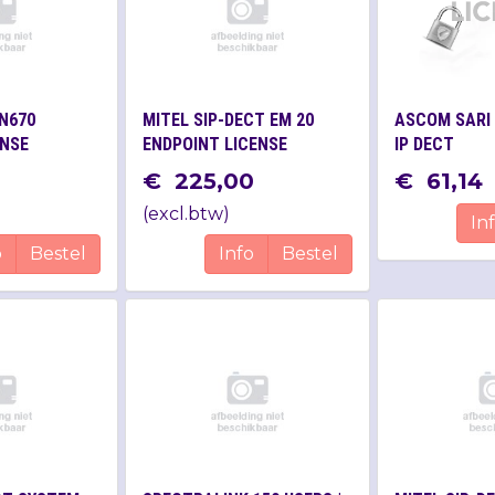
N670
MITEL SIP-DECT EM 20
ASCOM SARI 
ENSE
ENDPOINT LICENSE
IP DECT
€
225
,
00
€
61
,
14
(
excl.btw
)
In
o
Bestel
Info
Bestel