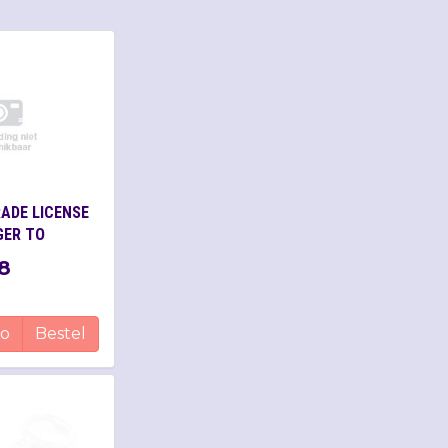
ADE LICENSE
GER TO
8
fo
Bestel