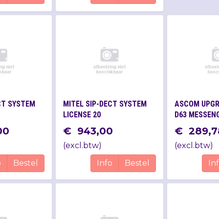
CT SYSTEM
MITEL SIP-DECT SYSTEM
ASCOM UPGR
LICENSE 20
D63 MESSEN
PROTECTOR
00
€
943
,
00
€
289
,
7
(
excl.btw
)
(
excl.btw
)
o
Bestel
Info
Bestel
In