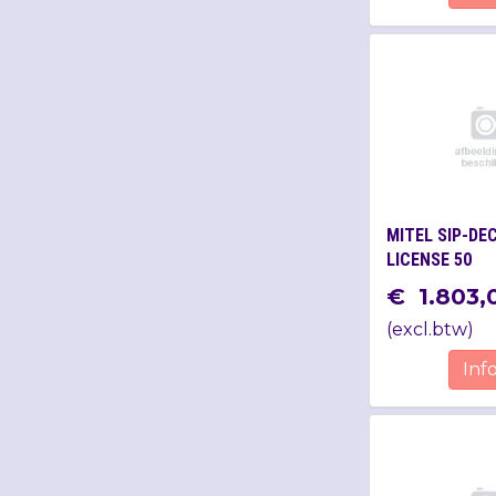
MITEL SIP-DE
LICENSE 50
€
1.803
,
(
excl.btw
)
Inf