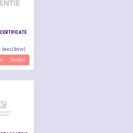
CERTIFICATE
(
excl.btw
)
fo
Bestel