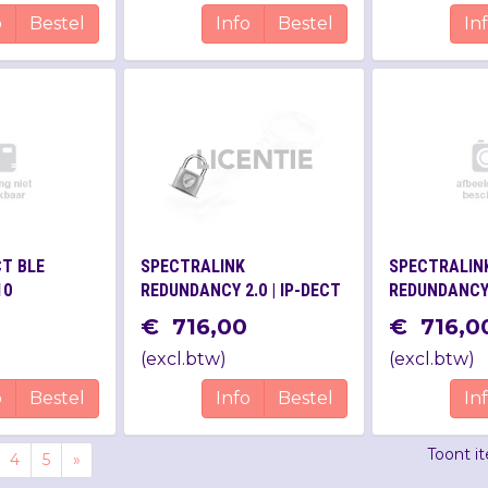
o
Bestel
Info
Bestel
In
CT BLE
SPECTRALINK
SPECTRALIN
10
REDUNDANCY 2.0 | IP-DECT
REDUNDANCY 
SERVER 6500
IP-DECT SER
€
716
,
00
€
716
,
0
(
excl.btw
)
(
excl.btw
)
o
Bestel
Info
Bestel
In
Toont i
4
5
»