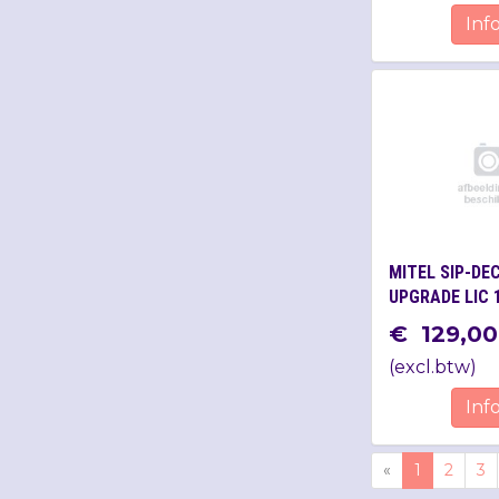
Inf
MITEL SIP-DE
UPGRADE LIC 
€
129
,
00
(
excl.btw
)
Inf
«
1
2
3