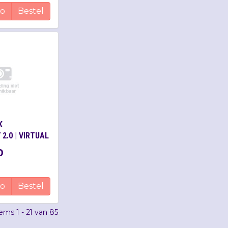
fo
Bestel
K
2.0 | VIRTUAL
VER ONE
0
fo
Bestel
tems
1 - 21
van
85