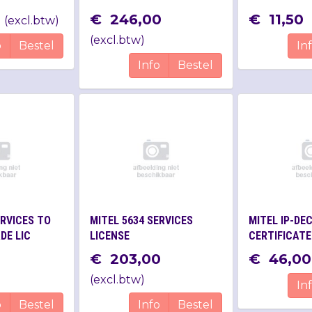
ALARM/LOCATION
€
246
,
00
€
11
,
50
(
excl.btw
)
(
excl.btw
)
o
Bestel
In
Info
Bestel
ERVICES TO
MITEL 5634 SERVICES
MITEL IP-DE
DE LIC
LICENSE
CERTIFICATE
€
203
,
00
€
46
,
00
(
excl.btw
)
In
o
Bestel
Info
Bestel