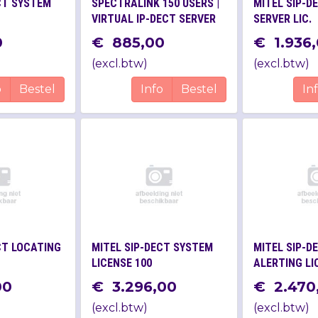
CT SYSTEM
SPECTRALINK 150 USERS |
MITEL SIP-D
VIRTUAL IP-DECT SERVER
SERVER LIC.
ONE
0
€
885
,
00
€
1.936
,
(
excl.btw
)
(
excl.btw
)
o
Bestel
Info
Bestel
In
CT LOCATING
MITEL SIP-DECT SYSTEM
MITEL SIP-D
LICENSE 100
ALERTING LI
00
€
3.296
,
00
€
2.470
(
excl.btw
)
(
excl.btw
)