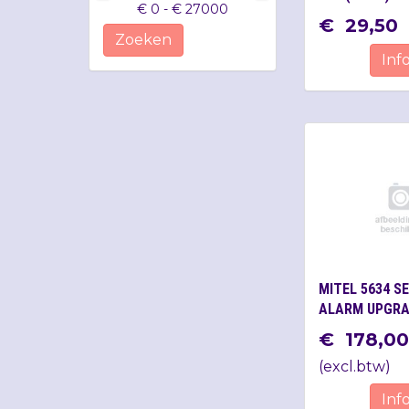
€ 0 - € 27000
€
29
,
50
Zoeken
Inf
MITEL 5634 S
ALARM UPGRA
€
178
,
00
(
excl.btw
)
Inf