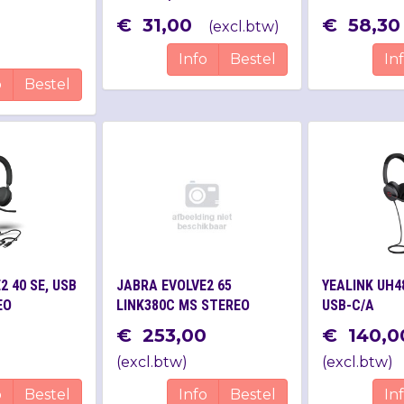
€
31
,
00
€
58
,
30
(
excl.btw
)
Info
Bestel
In
o
Bestel
2 40 SE, USB
JABRA EVOLVE2 65
YEALINK UH4
EO
LINK380C MS STEREO
USB-C/A
BLACK
0
€
253
,
00
€
140
,
0
(
excl.btw
)
(
excl.btw
)
o
Bestel
Info
Bestel
In