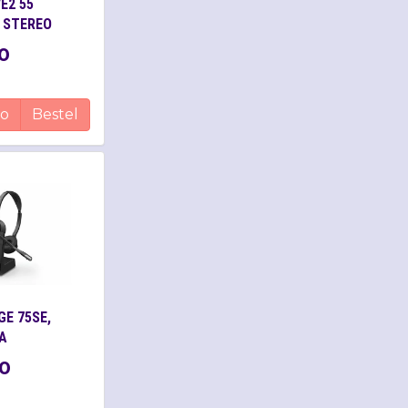
E2 55
 STEREO
0
fo
Bestel
E 75SE,
A
0