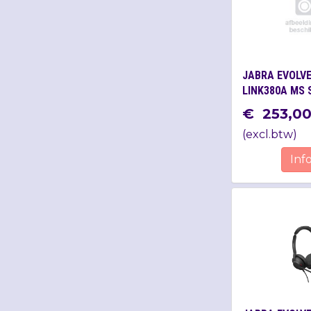
JABRA EVOLVE
LINK380A MS 
BLACK
€
253
,
0
(
excl.btw
)
Inf