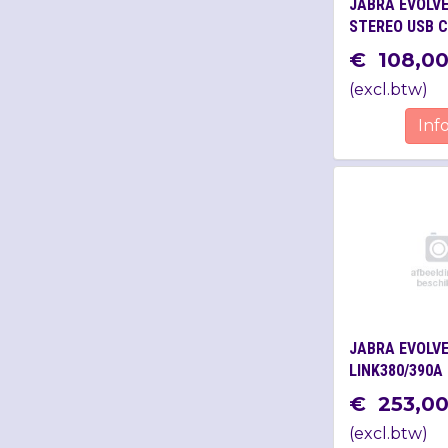
JABRA EVOLVE
STEREO USB C
€
108
,
0
(
excl.btw
)
Inf
JABRA EVOLVE
LINK380/390A
BLACK
€
253
,
0
(
excl.btw
)