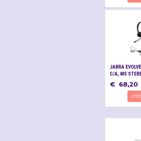
JABRA EVOLVE
C/A, MS STER
€
68
,
20
Inf