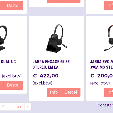
o
Bestel
In
 DUAL UC
JABRA ENGAGE 65 SE,
JABRA EVOLV
STEREO, EM EA
390A MS ST
€
422
,
00
€
200
,
0
(
excl.btw
)
(
excl.btw
)
(
excl.btw
)
o
Bestel
Info
Bestel
In
Toont it
4
...
29
»