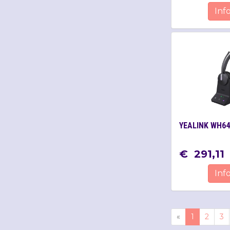
Inf
YEALINK WH64
€
291
,
11
Inf
«
1
2
3