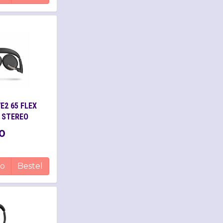
E2 65 FLEX
 STEREO
0
fo
Bestel