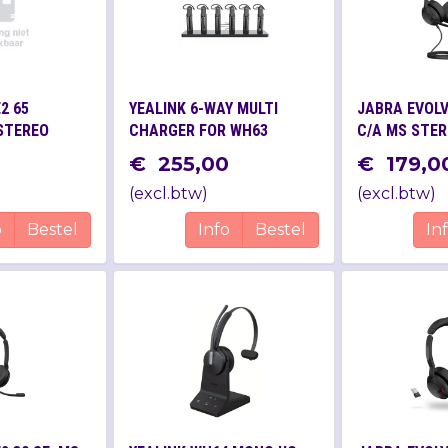
2 65
YEALINK 6-WAY MULTI
JABRA EVOLV
STEREO
CHARGER FOR WH63
C/A MS STE
0
€
255
,
00
€
179
,
0
(
excl.btw
)
(
excl.btw
)
o
Bestel
Info
Bestel
In