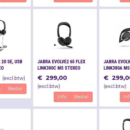
 20 SE, USB
JABRA EVOLVE2 65 FLEX
JABRA EVOLV
EO
LINK380C MS STEREO
LINK380A MS
€
299
,
00
€
299
,
0
(
excl.btw
)
(
excl.btw
)
(
excl.btw
)
o
Bestel
Info
Bestel
In