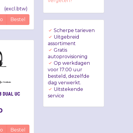
vergeten?
(
excl.btw
)
fo
Bestel
Scherpe tarieven
Uitgebreid
assortiment
Gratis
autoprovisioning
Op werkdagen
voor 17:00 uur
besteld, dezelfde
dag verwerkt.
Uitstekende
8 DUAL UC
service
0
fo
Bestel