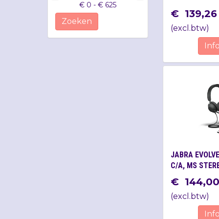
€ 0 - € 625
€
139
,
26
Zoeken
(
excl.btw
)
Inf
JABRA EVOLVE
C/A, MS STER
€
144
,
0
(
excl.btw
)
Inf