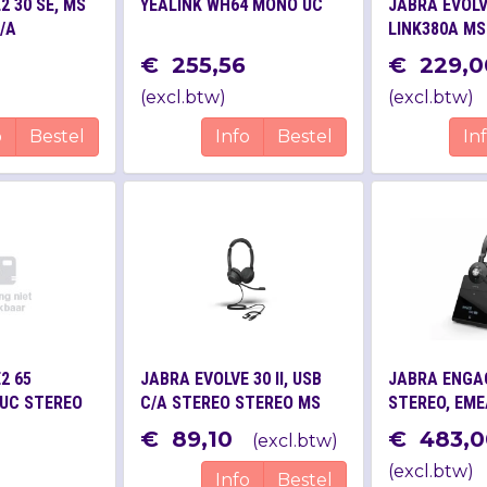
2 30 SE, MS
YEALINK WH64 MONO UC
JABRA EVOLV
/A
LINK380A MS
0
€
255
,
56
€
229
,
0
(
excl.btw
)
(
excl.btw
)
o
Bestel
Info
Bestel
In
2 65
JABRA EVOLVE 30 II, USB
JABRA ENGAG
 UC STEREO
C/A STEREO STEREO MS
STEREO, EME
0
€
89
,
10
€
483
,
0
(
excl.btw
)
(
excl.btw
)
Info
Bestel