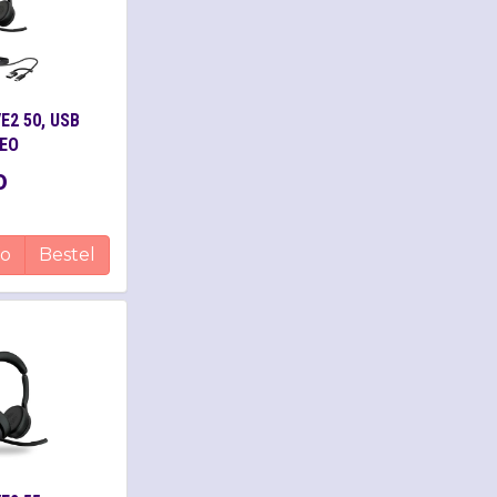
E2 50, USB
REO
0
fo
Bestel