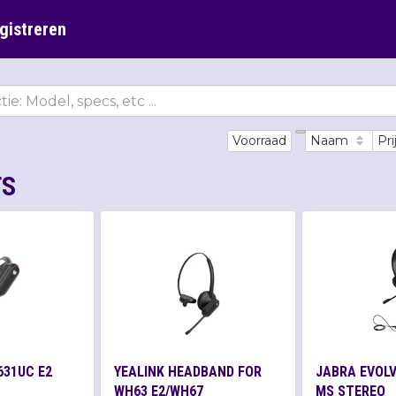
gistreren
Voorraad
Naam
Pri
TS
631UC E2
YEALINK HEADBAND FOR
JABRA EVOLVE
WH63 E2/WH67
MS STEREO