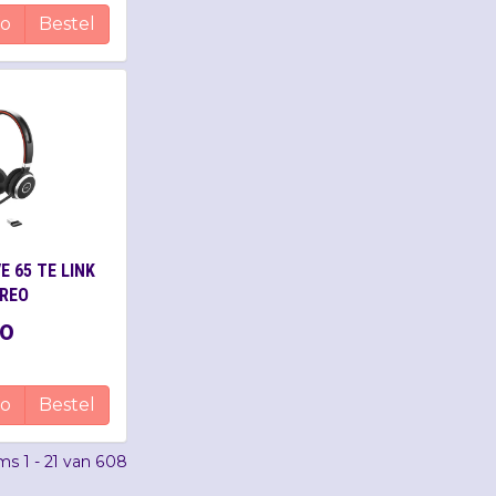
fo
Bestel
E 65 TE LINK
EREO
0
fo
Bestel
ems
1 - 21
van
608