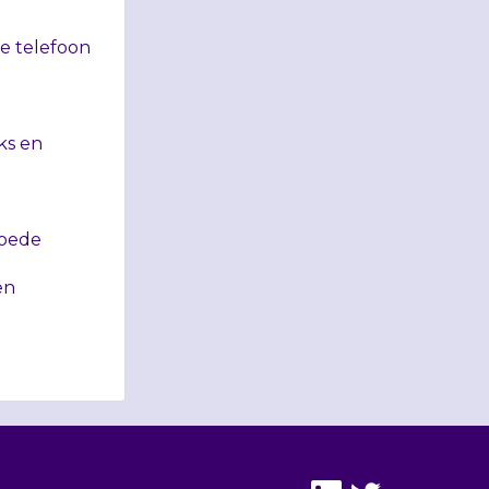
De telefoon
ks en
goede
en