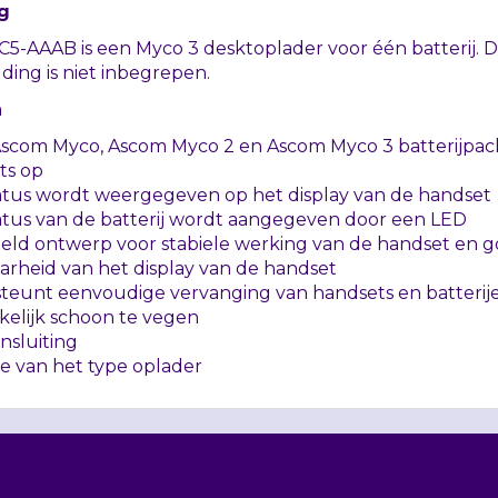
g
C5-
AAAB
is een Myco 3 desktoplader voor één batterij. 
ding is niet inbegrepen.
n
Ascom Myco, Ascom Myco 2 en Ascom Myco 3 batterijpac
ts op
atus wordt weergegeven op het display van de handset
atus van de batterij wordt aangegeven door een
LED
eld ontwerp voor stabiele werking van de handset en 
arheid van het display van de handset
teunt eenvoudige vervanging van handsets en batterij
elijk schoon te vegen
nsluiting
e van het type oplader