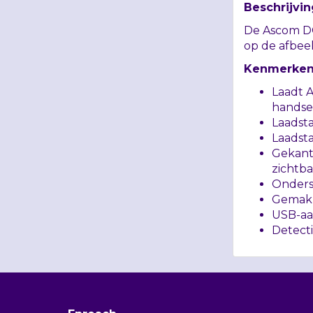
Beschrijvin
De Ascom D
op de afbeel
Kenmerke
Laadt 
handse
Laadst
Laadst
Gekant
zichtba
Onders
Gemakk
USB
-aa
Detecti