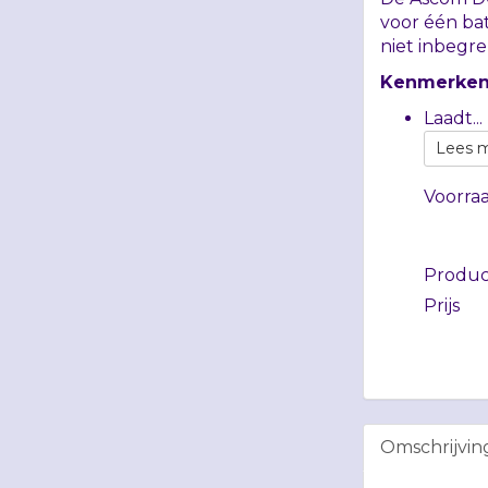
voor één bat
niet inbegr
Kenmerke
Laadt...
Lees 
Voorra
Produ
Prijs
Omschrijvin