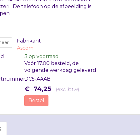
terij. De telefoon op de afbeelding is
epen.
n
Fabrikant
meer
Ascom
ad
3
op voorraad
Vóór 17.00 besteld, de
volgende werkdag geleverd
ctnummer
DC5-AAAB
€
74
,
25
(
excl.btw
)
Bestel
g