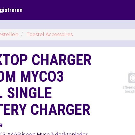
gistreren
estellen
Toestel Accessoires
KTOP CHARGER
OM MYCO3
. SINGLE
TERY CHARGER
g
C5-
AAAB
is een Myco 3 desktoplader