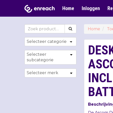
Home
Inloggen
Re
Home
To
DES
ASC
INCL
BAT
Beschrijvin
De Ascom D