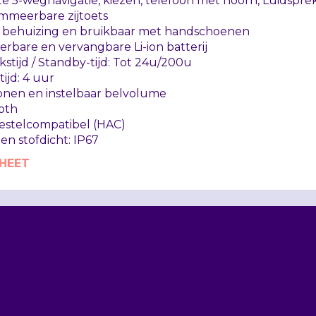
te 5-wegnavigatie, kiezen, telefoon met hoorn, Luidspre
mmeerbare zijtoets
ip behuizing en bruikbaar met handschoenen
erbare en vervangbare Li-ion batterij
stijd / Standby-tijd: Tot 24u/200u
ijd: 4 uur
onen en instelbaar belvolume
oth
estelcompatibel (
HAC
)
en stofdicht: IP67
HEET