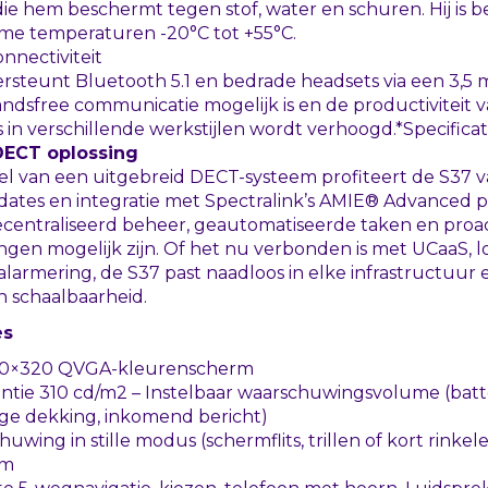
e die hem beschermt tegen stof, water en schuren. Hij is 
me temperaturen -20°C tot +55°C.
onnectiviteit
rsteunt Bluetooth 5.1 en bedrade headsets via een 3,5 
ndsfree communicatie mogelijk is en de productiviteit 
n verschillende werkstijlen wordt verhoogd.*Specificati
DECT
oplossing
el van een uitgebreid
DECT
-systeem profiteert de S37 v
dates en integratie met Spectralink’s AMIE® Advanced p
centraliseerd beheer, geautomatiseerde taken en proa
gen mogelijk zijn. Of het nu verbonden is met UCaaS, l
 alarmering, de S37 past naadloos in elke infrastructuur 
 en schaalbaarheid.
es
240×320
QVGA
-kleurenscherm
tie 310 cd/m2 – Instelbaar waarschuwingsvolume (batter
age dekking, inkomend bericht)
uwing in stille modus (schermflits, trillen of kort rinkel
rm