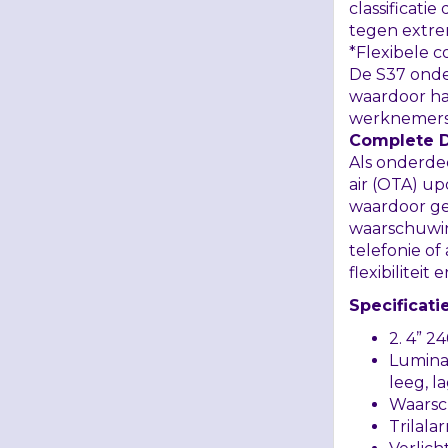
classificati
tegen extre
*Flexibele c
De S37 onde
waardoor ha
werknemers i
Complete
Als onderde
air (
OTA
) up
waardoor ge
waarschuwin
telefonie of
flexibiliteit
Specificati
2. 4” 
Luminan
leeg, l
Waarsch
Trilala