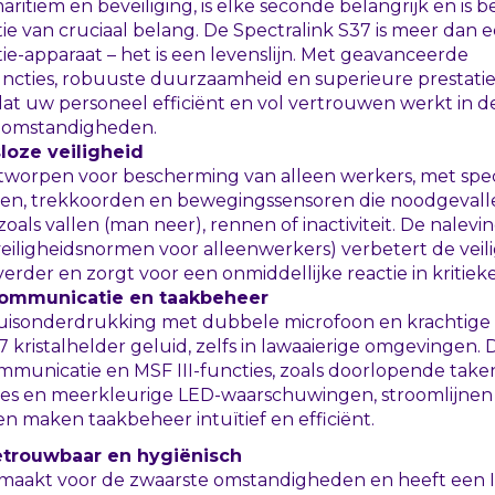
aritiem en beveiliging, is elke seconde belangrijk en is
e van cruciaal belang. De Spectralink S37 is meer dan 
e-apparaat – het is een levenslijn. Met geavanceerde
uncties, robuuste duurzaamheid en superieure prestatie
dat uw personeel efficiënt en vol vertrouwen werkt in 
 omstandigheden.
oze veiligheid
ntworpen voor bescherming van alleen werkers, met spec
n, trekkoorden en bewegingssensoren die noodgevall
oals vallen (man neer), rennen of inactiviteit. De nalevi
veiligheidsnormen voor alleenwerkers) verbetert de veili
verder en zorgt voor een onmiddellijke reactie in kritieke 
ommunicatie en taakbeheer
ruisonderdrukking met dubbele microfoon en krachtige 
7 kristalhelder geluid, zelfs in lawaaierige omgevingen. 
mmunicatie en
MSF
III
-functies, zoals doorlopende taken
es en meerkleurige
LED
-waarschuwingen, stroomlijnen 
en maken taakbeheer intuïtief en efficiënt.
etrouwbaar en hygiënisch
emaakt voor de zwaarste omstandigheden en heeft een 