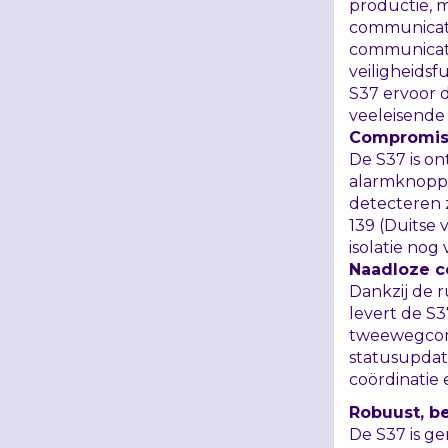
productie, m
communicati
communicati
veiligheidsf
S37 ervoor 
veeleisende
Compromisl
De S37 is o
alarmknoppe
detecteren z
139 (Duitse 
isolatie nog 
Naadloze c
Dankzij de 
levert de S3
tweewegco
statusupdat
coördinatie 
Robuust, b
De S37 is g