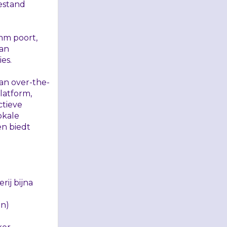
bestand
mm poort,
van
es.
an over-the-
latform,
ctieve
okale
en biedt
ij bijna
en)