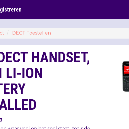
gistreren
ct
DECT Toestellen
DECT HANDSET,
 LI-ION
TERY
TALLED
g
n waar veel op het spel staat, zoals de