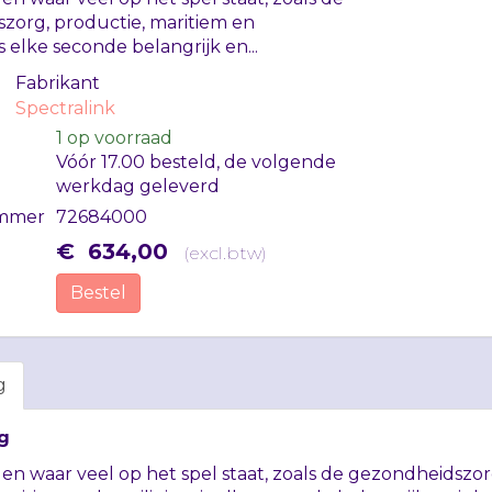
zorg, productie, maritiem en
is elke seconde belangrijk en...
Fabrikant
Spectralink
1
op voorraad
Vóór 17.00 besteld, de volgende
werkdag geleverd
mmer
72684000
€
634
,
00
(
excl.btw
)
Bestel
g
g
n waar veel op het spel staat, zoals de gezondheidszor