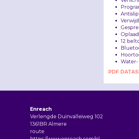
Verlich
Progra
Antisl
Verwijd
Gesprek
Oplaadt
12 belt
Blueto
Hoorto
Water- 
PDF
DATAS
Enreach
Verlengde Duinvalleiweg 102
1361BR Almere
route
https://www.enreach.com/nl