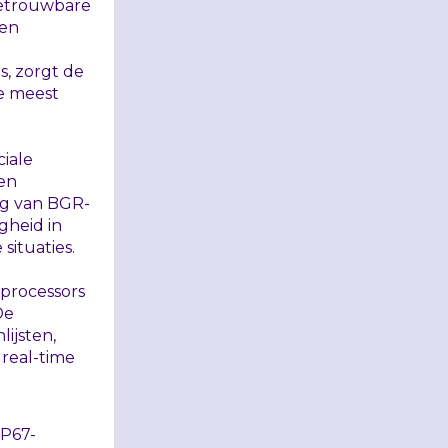
 betrouwbare
een
s, zorgt de
de meest
iale
en
ng van
BGR
-
gheid in
situaties.
processors
De
lijsten,
real-time
IP67-