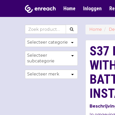
Home
Inloggen
Re
Home
De
S37 
WITH
BAT
INS
Beschrijvin
In omgevinge