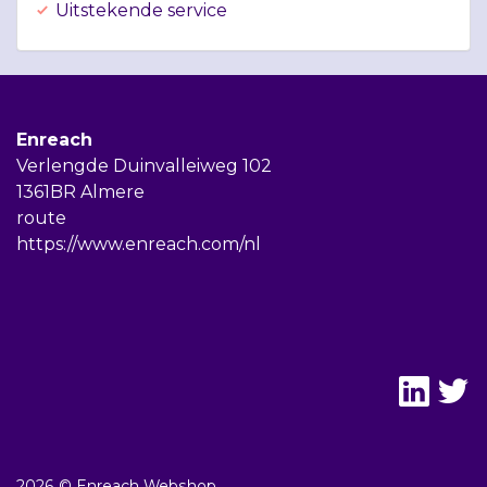
Uitstekende service
Enreach
Verlengde Duinvalleiweg 102
1361BR Almere
route
https://www.enreach.com/nl
2026 © Enreach Webshop