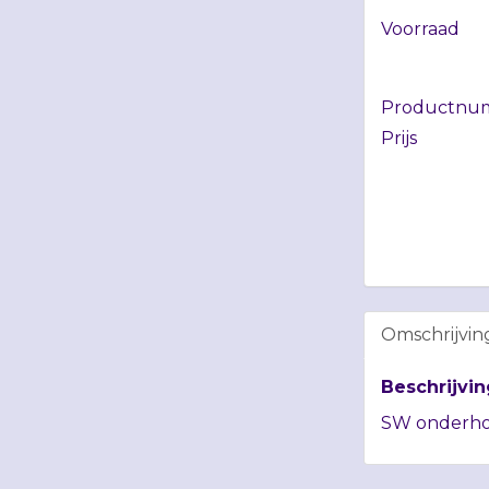
Voorraad
Productnu
Prijs
Omschrijvin
Beschrijvin
SW onderh