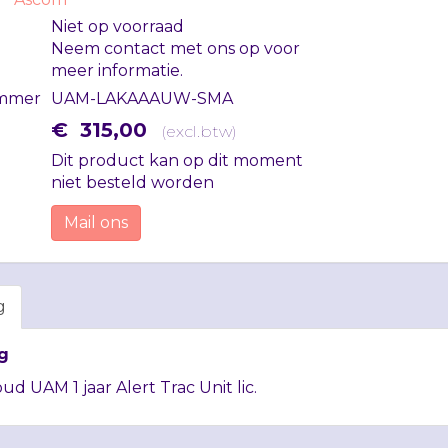
Niet op voorraad
Neem contact met ons op voor
meer informatie.
mmer
UAM-LAKAAAUW-SMA
€
315
,
00
(
excl.btw
)
Dit product kan op dit moment
niet besteld worden
Mail ons
g
g
oud
UAM
1 jaar Alert Trac Unit lic.