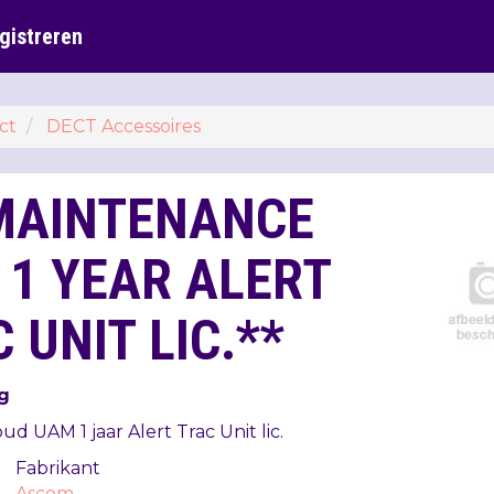
gistreren
ct
DECT Accessoires
MAINTENANCE
 1 YEAR ALERT
 UNIT LIC.**
g
oud
UAM
1 jaar Alert Trac Unit lic.
Fabrikant
Ascom