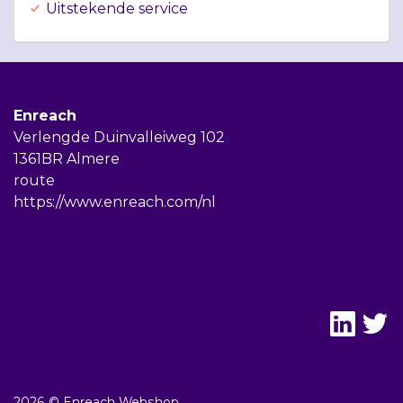
Uitstekende service
Enreach
Verlengde Duinvalleiweg 102
1361BR Almere
route
https://www.enreach.com/nl
2026 © Enreach Webshop