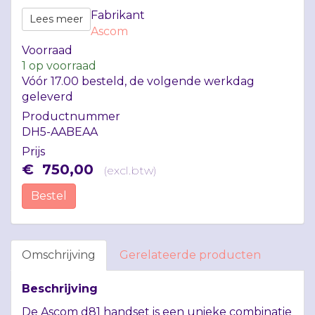
Fabrikant
Lees meer
Ascom
Voorraad
1
op voorraad
Vóór 17.00 besteld, de volgende werkdag
geleverd
Productnummer
DH5-AABEAA
Prijs
€
750
,
00
(
excl.btw
)
Bestel
Omschrijving
Gerelateerde producten
Beschrijving
De Ascom d81 handset is een unieke combinatie