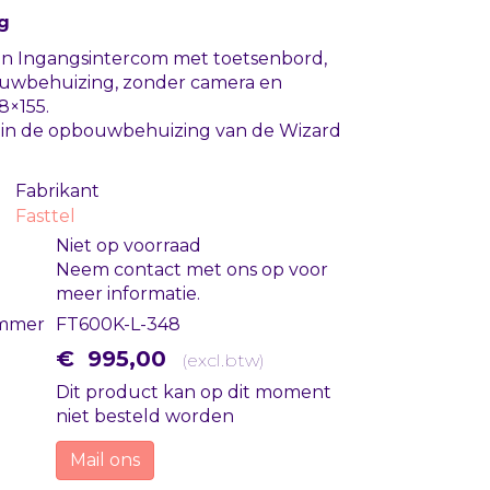
g
n Ingangsintercom met toetsenbord,
uwbehuizing, zonder camera en
8×155.
s in de opbouwbehuizing van de Wizard
Fabrikant
Fasttel
Niet op voorraad
Neem contact met ons op voor
meer informatie.
mmer
FT600K-L-348
€
995
,
00
(
excl.btw
)
Dit product kan op dit moment
niet besteld worden
Mail ons