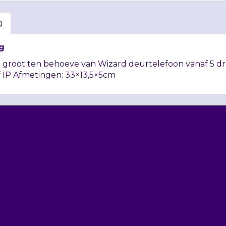
g
g
groot ten behoeve van Wizard deurtelefoon vanaf 5 
f IP Afmetingen: 33×13,5×5cm