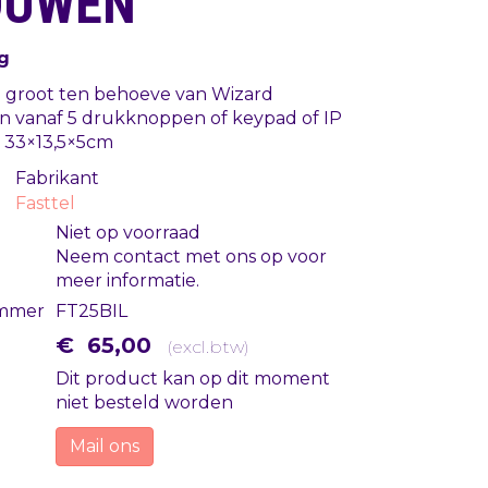
OUWEN
g
groot ten behoeve van Wizard
n vanaf 5 drukknoppen of keypad of IP
 33×13,5×5cm
Fabrikant
Fasttel
Niet op voorraad
Neem contact met ons op voor
meer informatie.
mmer
FT25BIL
€
65
,
00
(
excl.btw
)
Dit product kan op dit moment
niet besteld worden
Mail ons