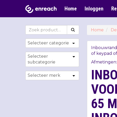
Home
Inloggen
Re
Home
De
Inbouwrand 
of keypad of
Afmetingen:
INB
VOOR
65 M