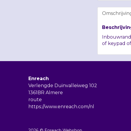
Omschrijvin
Beschrijvin
Inbouwrand 
of keypad o
Enreach
Verlengde Duinvalleiweg 102
1361BR Almere
route
https://www.enreach.com/nl
2026 © Enreach Webshop