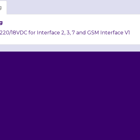
g
g
20/18VDC for Interface 2, 3, 7 and
GSM
Interface V1