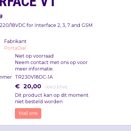
RFACE V1
g
20/18VDC for Interface 2, 3, 7 and
GSM
Fabrikant
PortaDial
Niet op voorraad
Neem contact met ons op voor
meer informatie.
mmer
TR230V18DC-1A
€
20
,
00
(
excl.btw
)
Dit product kan op dit moment
niet besteld worden
Mail ons