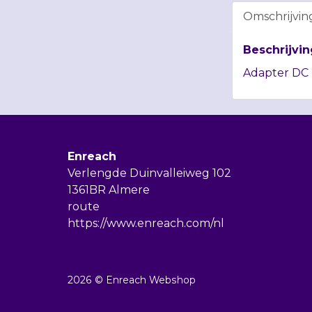
Omschrijvin
Beschrijvin
Adapter DC 2
Enreach
Verlengde Duinvalleiweg 102
1361BR Almere
route
https://www.enreach.com/nl
2026 © Enreach Webshop