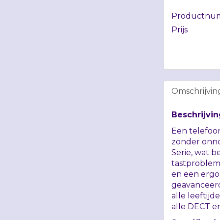
Productnu
Prijs
Omschrijvin
Beschrijvin
Een telefoo
zonder onnod
Serie, wat b
tastproblem
en een ergo
geavanceerd
alle leeftij
alle
DECT
e