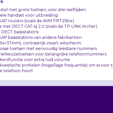
es
stel met grote toetsen, voor alle leeftijden.
ele handset voor uitbreiding:
GAP routers (zoals de
AVM
FR!TZBox)
s met
DECT
CAT
-iq 2.0 (zoals de TP-
LINK
Archer)
t
DECT
basisstations
GAP basisstations van andere fabrikanten
(34×37mm), contrastrijk zwart-witscherm
 losse toetsen met eenvoudig leesbare nummers
nelkeuzetoetsen voor belangrijke telefoonnummers
kersfunctie voor extra luid volume
oestische profielen (hoge/lage frequentie) om ervoor 
e telefoon hoort