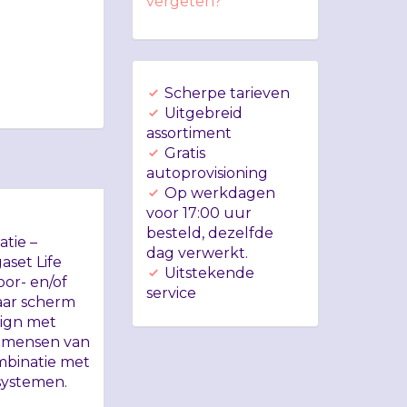
vergeten?
Scherpe tarieven
Uitgebreid
assortiment
Gratis
autoprovisioning
Op werkdagen
voor 17:00 uur
besteld, dezelfde
tie –
dag verwerkt.
aset Life
Uitstekende
oor- en/of
service
baar scherm
sign met
r mensen van
ombinatie met
 systemen.