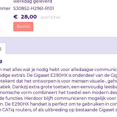
werkdag geleverd
mmer
S30852-H2961-R101
€
28
,
00
(
excl.btw
)
Bestel
g
g
n met alles wat je nodig hebt voor alledaagse communica
ige extra’s. De Gigaset E290HX is onderdeel van de Gig
etekent dat het ontworpen is voor mensen visuele-, geh
atiek. Dankzij extra grote toetsen, een eenvoudig lees
nomische vorm combineert het toestel een modern de
e functies. Hierdoor blijft communiceren mogelijk voo
den. De E290HX handset is perfect om te gebruiken in c
n
CAT
iq routers, of als uitbreiding op bestaande Gigaset