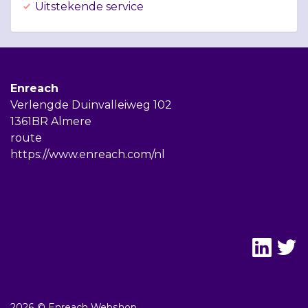
Uitstekende service
Enreach
Verlengde Duinvalleiweg 102
1361BR Almere
route
https://www.enreach.com/nl
2026 © Enreach Webshop