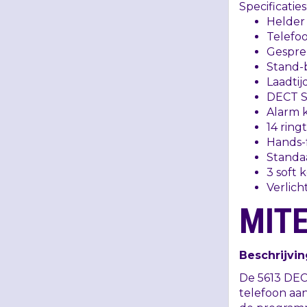
Specificaties
Helder 
Telefo
Gesprek
Stand-b
Laadtij
DECT
Alarm 
14 ring
Hands-f
Standa
3 soft 
Verlic
MITE
Beschrijvin
De 5613
DEC
telefoon aan