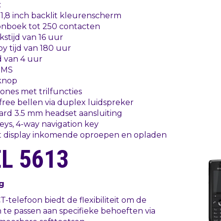
:
1,8 inch backlit kleurenscherm
onboek tot 250 contacten
stijd van 16 uur
y tijd van 180 uur
d van 4 uur
SMS
knop
tones met trilfuncties
ree bellen via duplex luidspreker
ard 3.5 mm headset aansluiting
keys, 4-way navigation key
ht display inkomende oproepen en opladen
L 5613
g
T
-telefoon biedt de flexibiliteit om de
 te passen aan specifieke behoeften via