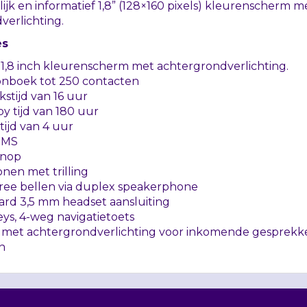
lijk en informatief 1,8” (128×160 pixels) kleurenscherm m
verlichting.
es
1,8 inch kleurenscherm met achtergrondverlichting.
onboek tot 250 contacten
stijd van 16 uur
y tijd van 180 uur
ijd van 4 uur
SMS
knop
onen met trilling
ree bellen via duplex speakerphone
ard 3,5 mm headset aansluiting
eys, 4-weg navigatietoets
y met achtergrondverlichting voor inkomende gesprekk
n