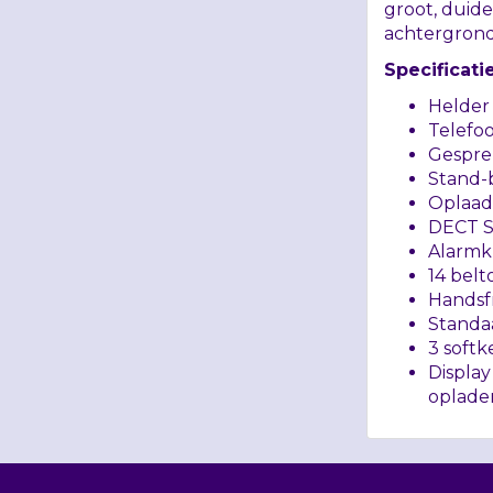
groot, duide
achtergrond
Specificati
Helder 
Telefo
Gesprek
Stand-b
Oplaadt
DECT
Alarm
14 belt
Handsf
Standa
3 softk
Displa
oplade