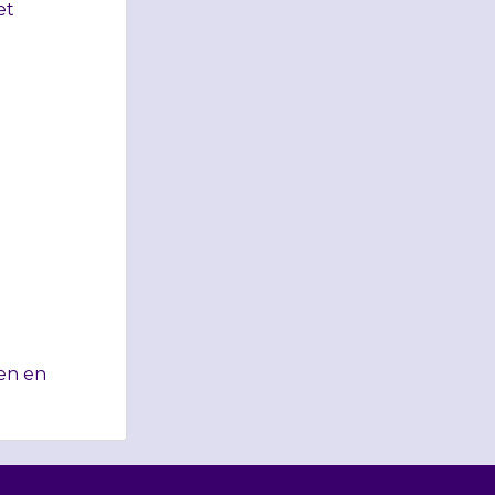
et
en en