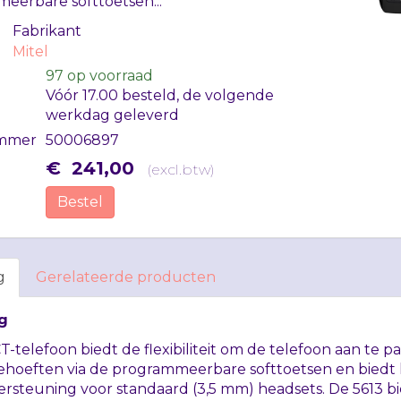
eerbare softtoetsen...
Fabrikant
Mitel
97
op voorraad
Vóór 17.00 besteld, de volgende
werkdag geleverd
mmer
50006897
€
241
,
00
(
excl.btw
)
Bestel
g
Gerelateerde producten
g
T
-telefoon biedt de flexibiliteit om de telefoon aan te p
behoeften via de programmeerbare softtoetsen en biedt
rsteuning voor standaard (3,5 mm) headsets. De 5613 b