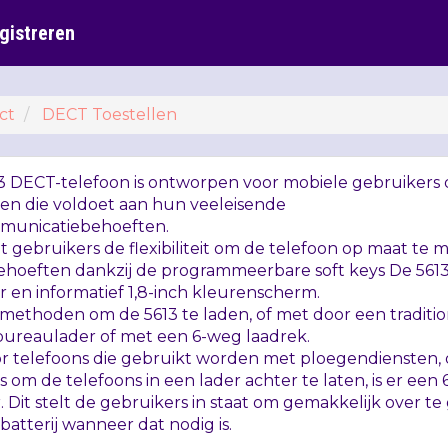
gistreren
ct
DECT Toestellen
13
DECT
-telefoon is ontworpen voor mobiele gebruikers 
ken die voldoet aan hun veeleisende
municatiebehoeften.
t gebruikers de flexibiliteit om de telefoon op maat te
behoeften dankzij de programmeerbare soft keys De 561
r en informatief 1,8-inch kleurenscherm.
 methoden om de 5613 te laden, of met door een traditi
 bureaulader of met een 6-weg laadrek.
oor telefoons die gebruikt worden met ploegendiensten,
 is om de telefoons in een lader achter te laten, is er een
r. Dit stelt de gebruikers in staat om gemakkelijk over te
atterij wanneer dat nodig is.