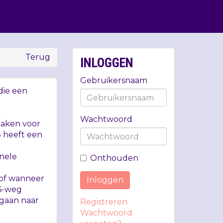
Terug
INLOGGEN
Gebruikersnaam
die een
Wachtwoord
 maken voor
3 heeft een
onele
Onthouden
 of wanneer
Inloggen
 6-weg
 gaan naar
Registreren
Wachtwoord