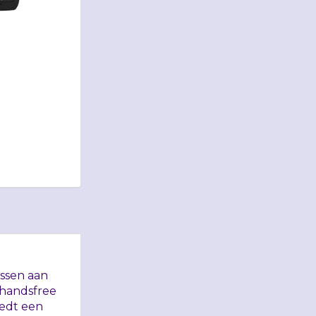
assen aan
 handsfree
iedt een