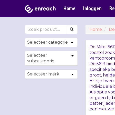
Home
Inloggen
Re
Home
De
De Mitel 56
toestel zoe
kantoorcom
De 5613 bied
specifieke 
groot, helde
Er zijn twee
individuele
Als optie v
er geen tijd
batterijlade
een nieuwe b