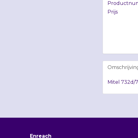
Productnu
Prijs
Omschrijvin
Mitel 732d/7
Enreach