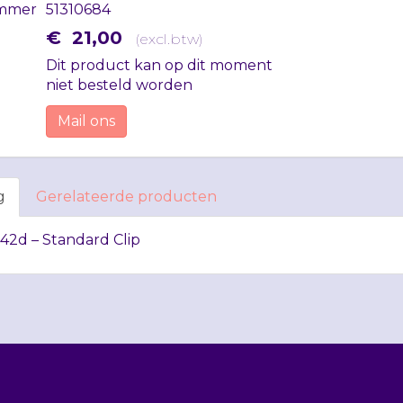
mmer
51310684
€
21
,
00
(
excl.btw
)
Dit product kan op dit moment
niet besteld worden
Mail ons
g
Gerelateerde producten
42d – Standard Clip