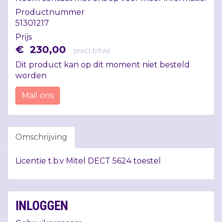
Productnummer
51301217
Prijs
€
230
,
00
(
excl.btw
)
Dit product kan op dit moment niet besteld
worden
Mail ons
Omschrijving
Licentie t.b.v Mitel
DECT
5624 toestel
INLOGGEN